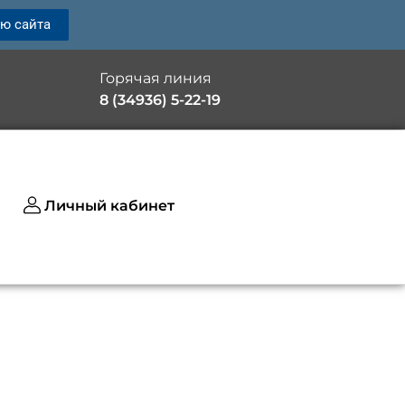
ию сайта
Горячая линия
8 (34936) 5-22-19
Личный кабинет
Created by kendis lasman
from the Noun Project