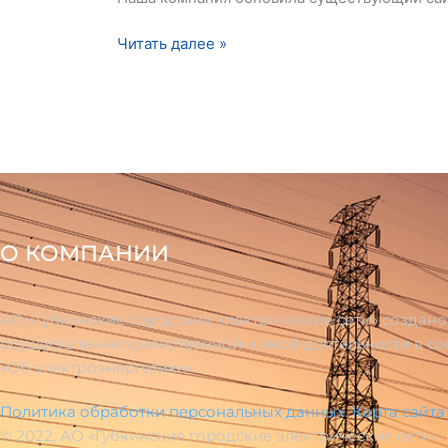
Читать далее »
О КОМПАНИИ
АО «Губкинские городские электрические сети» создан
осуществления хозяйственной и иной деятельности в с
«Об электроэнергетике».
Политика обработки персональных данных
.
Карта сайта
© 2022, АО «Губкинские городские электрические сети».