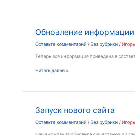
Обновление
Обновление информации 
информации
Оставьте комментарий
/
Без рубрики
/
Игор
на
сайте
Теперь вся информация приведена в соотве
Читать далее »
Запуск
Запуск нового сайта
нового
Оставьте комментарий
/
Без рубрики
/
Игор
сайта
Наша компания обновила существующий сайт