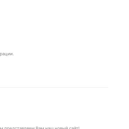
рации.
м представляем Вам наш новый сайт!