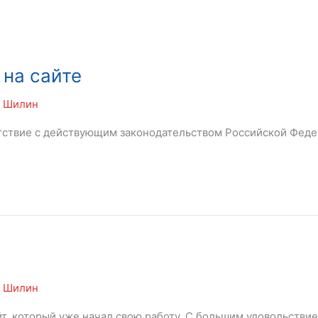
на сайте
ь Шилин
тствие с действующим законодательством Российской Феде
ь Шилин
, который уже начал свою работу. С большим удовольствие