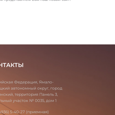
НТАКТЫ
ийская Федерация, Ямало-
цкий автономный округ, город
инский, территория Панель 3,
льный участок № 0035, дом 1
4936) 5-40-27 (приемная)