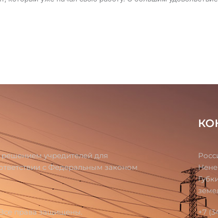
КО
о решением учредителей для
Росс
оответствии с Федеральным законом
Нене
Губк
земе
 Все права защищены.
+7 (3