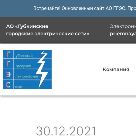
Перейти
Встречайте! Обновленный сайт АО ГГЭС. Пр
к
содержимому
АО «Губкинские
Электронн
городские электрические сети»
priemnay
Компания
30.12.2021