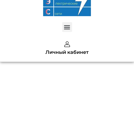
Меню
Created by kendis lasman
Личный кабинет
from the Noun Project
Коммерческий
учет
электроэнергии