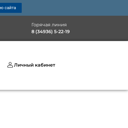
ию сайта
Горячая линия
8 (34936) 5-22-19
Личный кабинет
Created by kendis lasman
from the Noun Project