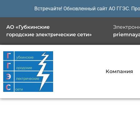
Перейти
Встречайте! Обновленный сайт АО ГГЭС. Пр
к
содержимому
АО «Губкинские
Электронн
городские электрические сети»
priemnay
Компания
Пресс-центр