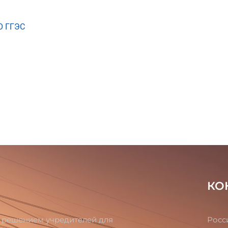
АО ГГЭС
КО
о решением учредителей для
Росс