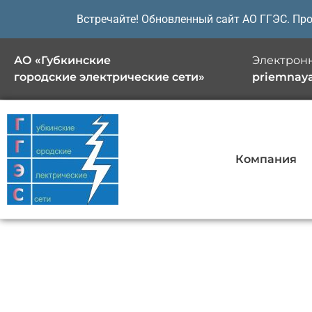
Перейти
Встречайте! Обновленный сайт АО ГГЭС. Пр
к
содержимому
АО «Губкинские
Электронн
городские электрические сети»
priemnay
Компания
Закупки