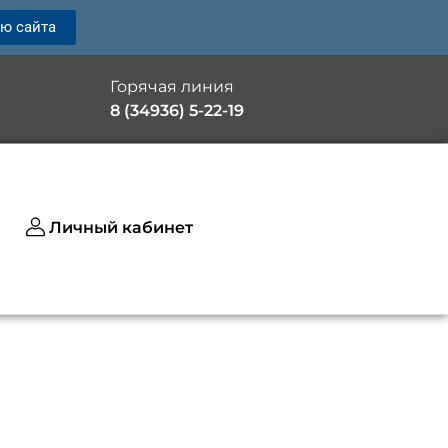
ию сайта
Горячая линия
8 (34936) 5-22-19
Личный кабинет
Created by kendis lasman
from the Noun Project