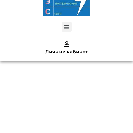
Меню
Created by kendis lasman
Личный кабинет
from the Noun Project
Форма
обратной
связи