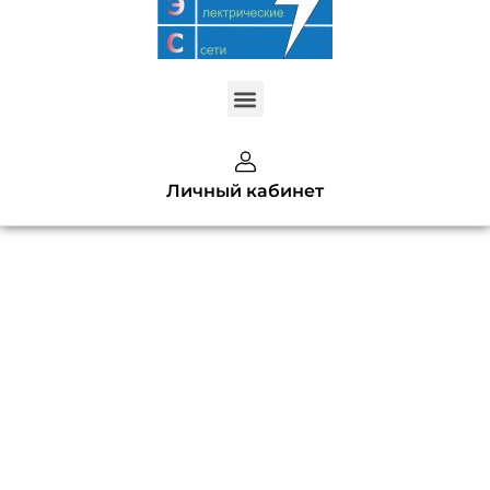
Меню
Created by kendis lasman
Личный кабинет
from the Noun Project
Запуск
нового
сайта